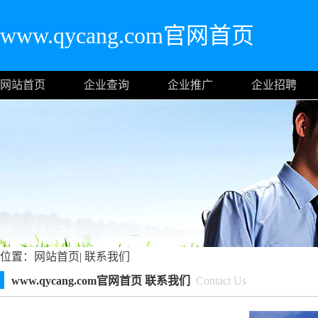
www.qycang.com官网首页
网站首页
企业查询
企业推广
企业招聘
位置：
网站首页
|
联系我们
www.qycang.com官网首页 联系我们
Contact Us