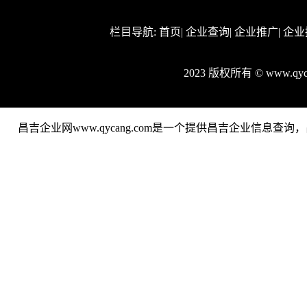
栏目导航:
首页
|
企业查询
|
企业推广
|
企业
2023 版权所有 © www.q
昌吉企业网www.qycang.com是一个提供昌吉企业信